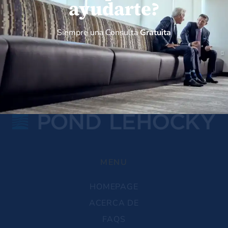
ayudarte?
Siempre una Consulta
Gratuita
MENU
HOMEPAGE
ACERCA DE
FAQS