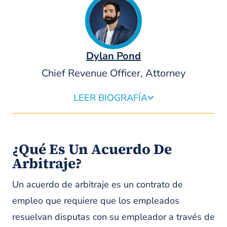
Dylan Pond
Chief Revenue Officer, Attorney
LEER BIOGRAFÍA
Dylan Pond es abogado en Pond Lehocky, donde ocupa
el cargo de director de ingresos y dirige el
departamento nacional de captación de clientes y el
¿Qué Es Un Acuerdo De
crecimiento del bufete. En el desempeño de sus
funciones, colabora con los socios fundadores y el
Arbitraje?
equipo directivo del bufete para evaluar y financiar
inversiones estratégicas, garantizando así la
Un acuerdo de arbitraje es un contrato de
rentabilidad a largo plazo que impulsa la misión de
Pond Lehocky de ayudar a personas lesionadas y con
empleo que requiere que los empleados
discapacidad en todo el mundo.
resuelvan disputas con su empleador a través de