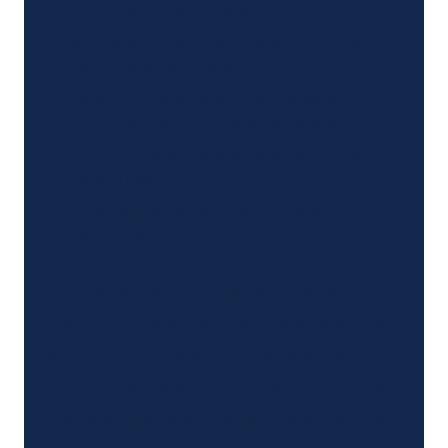
cuchillos, vidrio o metal.
Accidentes con herramientas eléctricas o
maquinaria industrial.
Caídas o resbalones que provocan
impactos con superficies afiladas.
Equipos rotos o equipos de seguridad
defectuosos.
Falta de formación o supervisión
adecuadas.
Cuando se producen estas lesiones, es
importante notificarlo inmediatamente a su
empleador y buscar atención médica,
incluso si el corte parece leve en un primer
momento. Las infecciones y complicaciones