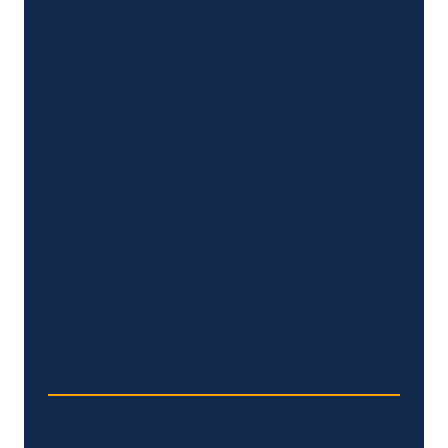
producirse en casi cualquier entorno
laboral. Algunos ocurren de forma
repentina, mientras que otros son el
resultado de condiciones inseguras o del
uso inadecuado de los equipos. Las
herramientas afiladas, la maquinaria o
incluso los lugares de trabajo en mal
estado pueden convertir una jornada
laboral normal en una emergencia.
Estas son algunas de las causas más
comunes en el lugar de trabajo:
Contacto con objetos afilados como