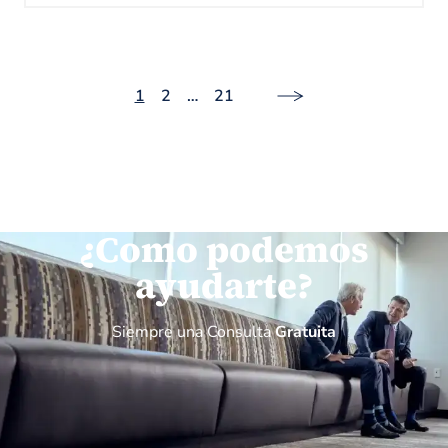
1
2
…
21
¿Como podemos
ayudarte?
Siempre una Consulta
Gratuita